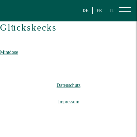
DE
FR
IT
Glückskecks
Beitragsnavigation
Mintdose
Datenschutz
Impressum